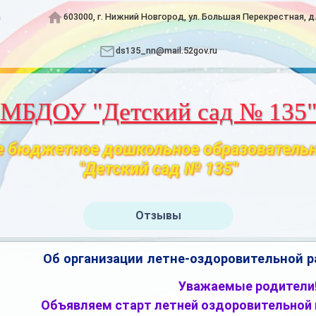
а
603000, г. Нижний Новгород, ул. Большая Перекрестная, д
ds135_nn@mail.52gov.ru
МБДОУ "Детский сад № 135
 бюджетное дошкольное образователь
"Детский сад № 135"
Отзывы
Об организации летне-оздоровительной р
Уважаемые родители
Объявляем старт летней оздоровительной к