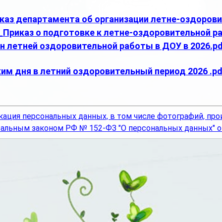
каз департамента об организации летне-оздоровит
_Приказ о подготовке к летне-оздоровительной р
н летней оздоровительной работы в ДОУ в 2026.p
им дня в летний оздоровительный период 2026 .pd
кация персональных данных, в том числе фотографий, про
альным законом РФ № 152-ФЗ "О персональных данных" от 