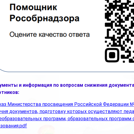
ументы и информация по вопросам снижения документа
отников:
каз Министерства просвещения Российской Федерации № 7
ечня документов, подготовку которых осуществляют педа
еобразовательных программ, образовательных программ 
зования.pdf