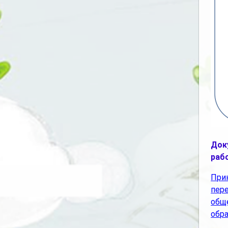
Док
раб
При
пер
общ
обра