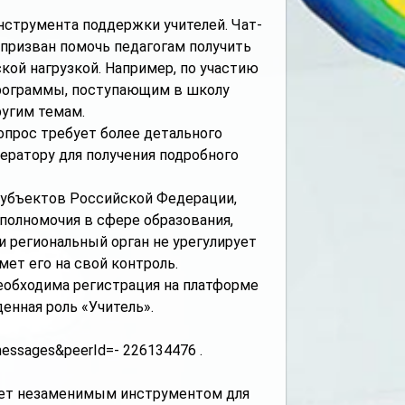
нструмента поддержки учителей. Чат-
 призван помочь педагогам получить
ой нагрузкой. Например, по участию
программы, поступающим в школу
ругим темам.
опрос требует более детального
ератору для получения подробного
убъектов Российской Федерации,
олномочия в сфере образования,
и региональный орган не урегулирует
мет его на свой контроль.
необходима регистрация на платформе
енная роль «Учитель».
messages&peerId=- 226134476 .
нет незаменимым инструментом для