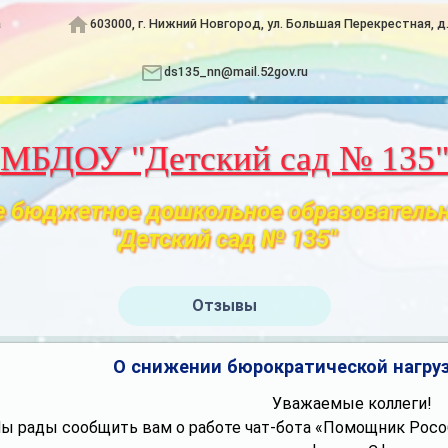
а
603000, г. Нижний Новгород, ул. Большая Перекрестная, д
ds135_nn@mail.52gov.ru
МБДОУ "Детский сад № 135
 бюджетное дошкольное образователь
"Детский сад № 135"
Отзывы
О снижении бюрократической нагруз
Уважаемые коллеги!
ы рады сообщить вам о работе чат-бота «Помощник Рособ